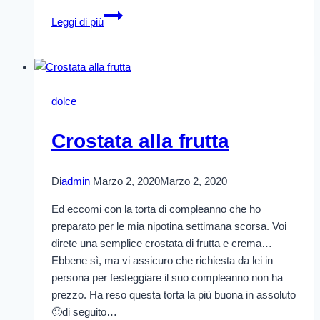
Girelle
Leggi di più
crema
e
gocce
di
cioccolato
dolce
Crostata alla frutta
Di
admin
Marzo 2, 2020
Marzo 2, 2020
Ed eccomi con la torta di compleanno che ho
preparato per le mia nipotina settimana scorsa. Voi
direte una semplice crostata di frutta e crema…
Ebbene sì, ma vi assicuro che richiesta da lei in
persona per festeggiare il suo compleanno non ha
prezzo. Ha reso questa torta la più buona in assoluto
🙂di seguito…