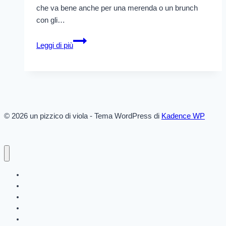
che va bene anche per una merenda o un brunch
con gli…
Crostata
Leggi di più
alle
pere
e
crema
di
mandorle
© 2026 un pizzico di viola - Tema WordPress di
Kadence WP
antipasti
primi
secondi
contorni
piatto unico