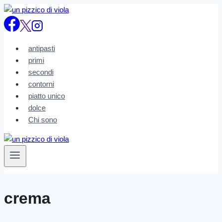
Salta
al
contenuto
antipasti
primi
secondi
contorni
piatto unico
dolce
Chi sono
crema