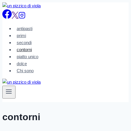
Salta
al
contenuto
antipasti
primi
secondi
contorni
piatto unico
dolce
Chi sono
contorni