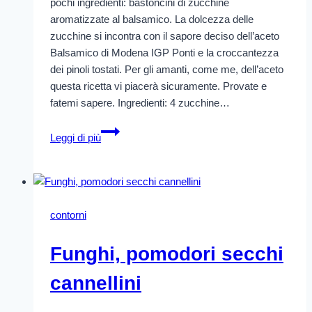
pochi ingredienti: bastoncini di zucchine
aromatizzate al balsamico. La dolcezza delle
zucchine si incontra con il sapore deciso dell’aceto
Balsamico di Modena IGP Ponti e la croccantezza
dei pinoli tostati. Per gli amanti, come me, dell’aceto
questa ricetta vi piacerà sicuramente. Provate e
fatemi sapere. Ingredienti: 4 zucchine…
Bastoncini
Leggi di più
di
zucchine
aromatizzate
al
balsamico
contorni
Funghi, pomodori secchi
cannellini