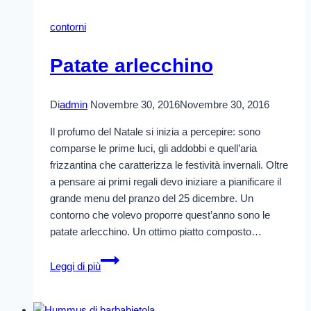
alla
crema
contorni
di
capperi
Patate arlecchino
e
olive
Di
admin
Novembre 30, 2016
Novembre 30, 2016
Il profumo del Natale si inizia a percepire: sono
comparse le prime luci, gli addobbi e quell’aria
frizzantina che caratterizza le festività invernali. Oltre
a pensare ai primi regali devo iniziare a pianificare il
grande menu del pranzo del 25 dicembre. Un
contorno che volevo proporre quest’anno sono le
patate arlecchino. Un ottimo piatto composto…
Patate
Leggi di più
arlecchino