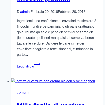
Di
admin
Febbraio 20, 2018
Febbraio 20, 2018
Ingredienti: una confezione di cavolfiori multicolore 2
finocchi mix di erbe parmigiano qb pane grattugiato
qb curcuma qb sale e pepe qb semi di sesamo qb
(io ho usato quelli neri ma qualsiasi seme va bene)
Lavare le verdure. Dividere le varie cime dei
cavolfiore e tagliare a fette i finocchi, eliminando la
parte…
Calvolfiori
Leggi di più
colorati
e
finocchi
gratinati
contorni