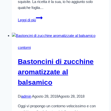
squisite. La ricetta è la sua, io ho aggiunto solo
qualche foglia…
Cipolle
Leggi di più
stufate
al
forno
di
Veronesi
contorni
Bastoncini di zucchine
aromatizzate al
balsamico
Di
admin
Agosto 28, 2018
Agosto 28, 2018
Oggi vi propongo un contorno velocissimo e con