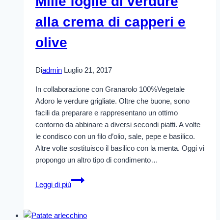
Mille foglie di verdure
alla crema di capperi e
olive
Di
admin
Luglio 21, 2017
In collaborazione con Granarolo 100%Vegetale
Adoro le verdure grigliate. Oltre che buone, sono
facili da preparare e rappresentano un ottimo
contorno da abbinare a diversi secondi piatti. A volte
le condisco con un filo d’olio, sale, pepe e basilico.
Altre volte sostituisco il basilico con la menta. Oggi vi
propongo un altro tipo di condimento…
Mille
Leggi di più
foglie
di
verdure