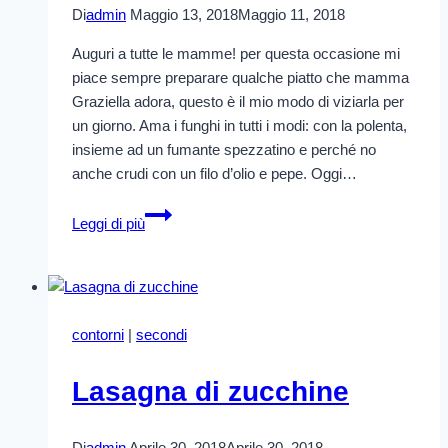
Di
admin
Maggio 13, 2018
Maggio 11, 2018
Auguri a tutte le mamme! per questa occasione mi
piace sempre preparare qualche piatto che mamma
Graziella adora, questo è il mio modo di viziarla per
un giorno. Ama i funghi in tutti i modi: con la polenta,
insieme ad un fumante spezzatino e perché no
anche crudi con un filo d’olio e pepe. Oggi…
Funghi,
Leggi di più
pomodori
secchi
cannellini
contorni
|
secondi
Lasagna di zucchine
Di
admin
Aprile 30, 2018
Aprile 30, 2018