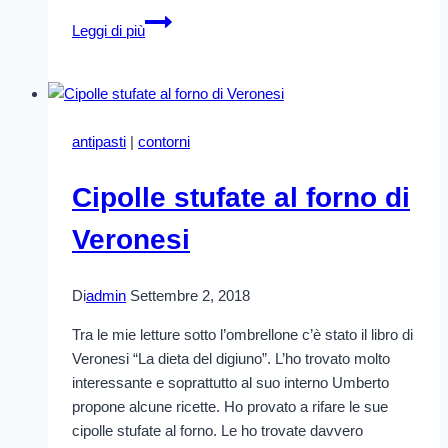
Insalata
Leggi di più
tiepida
di
carciofi
antipasti
|
contorni
Cipolle stufate al forno di
Veronesi
Di
admin
Settembre 2, 2018
Tra le mie letture sotto l’ombrellone c’è stato il libro di
Veronesi “La dieta del digiuno”. L’ho trovato molto
interessante e soprattutto al suo interno Umberto
propone alcune ricette. Ho provato a rifare le sue
cipolle stufate al forno. Le ho trovate davvero